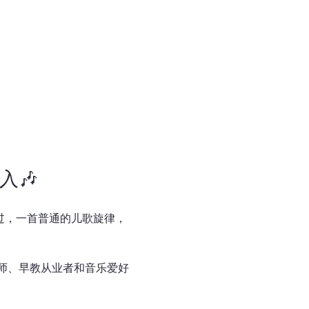
入🎶
有想过，一首普通的儿歌旋律，
师、早教从业者和音乐爱好